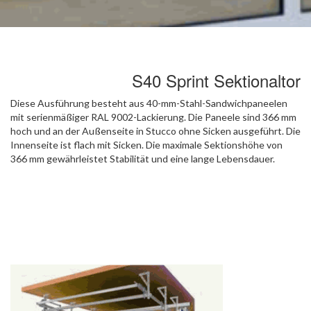
S40 Sprint Sektionaltor
Diese Ausführung besteht aus 40-mm-Stahl-Sandwichpaneelen
mit serienmäßiger RAL 9002-Lackierung. Die Paneele sind 366 mm
hoch und an der Außenseite in Stucco ohne Sicken ausgeführt. Die
Innenseite ist flach mit Sicken. Die maximale Sektionshöhe von
366 mm gewährleistet Stabilität und eine lange Lebensdauer.
Das S40 SPRINT ist ein äußerst robustes „Arbeitstier“, das
sowohl zum internen als auch zum externen Gebrauch geeignet
ist. Zu Ihrer Sicherheit kann das S40 SPRINT gegen Aufpreis
mit transparenten A40-Sektionen versehen werden. Die Paneele
können gegen Aufpreis in RAL lackiert werden.