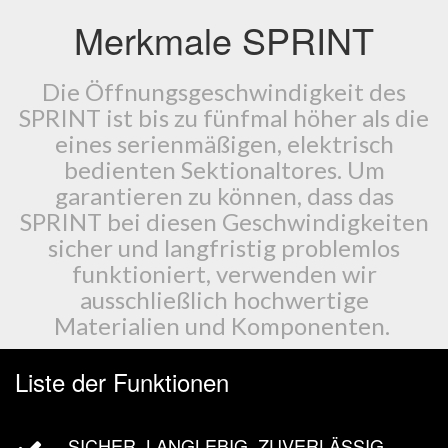
Merkmale SPRINT
Die Öffnungsgeschwindigkeit des
SPRINT ist bis zu fünfmal höher als die
eines serienmäßigen, elektrisch
bedienten Sektionaltores. Um
garantieren zu können, dass das
SPRINT bei diesen Geschwindigkeiten
sicher und langfristig problemlos
funktioniert, verwenden wir
ausschließlich hochwertige
Materialien und Komponenten.
Liste der Funktionen
SICHER, LANGLEBIG, ZUVERLÄSSIG