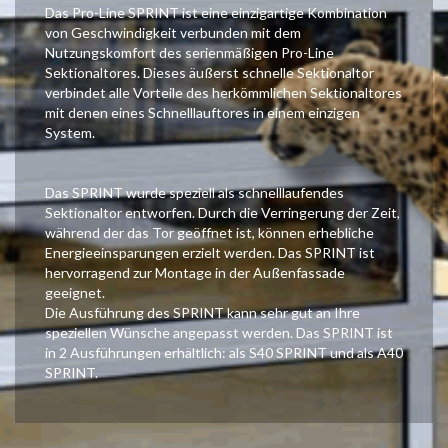
Das Pro-Line SPRINT ist eine einzigartige Kombination
von Geschwindigkeit verbunden mit dem
Nutzungskomfort des serienmäßigen Pro-Line
Sektionaltores. Dieses äußerst schnelle Sektionaltor
verbindet alle Vorteile des herkömmlichen Sektionaltores
mit denen eines Schnelllauftores in einem einzigen
System.
Das SPRINT wurde speziell als schnelllaufendes
Sektionaltor entworfen. Durch die Verringerung der Zeit,
während der das Tor geöffnet ist, können erhebliche
Energieeinsparungen erzielt werden. Das SPRINT ist
hervorragend zur Montage in der Außenfassade
geeignet.
Die Ausführung des SPRINT kann sehr gut an Ihre
speziellen Wünsche angepasst werden. Das SPRINT ist
in 2 Ausführungen erhältlich: als S40 SPRINT und als A40
SPRINT.