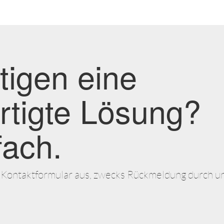
tigen eine
tigte Lösung?
fach.
er Kontaktformular aus, zwecks Rückmeldung durch u