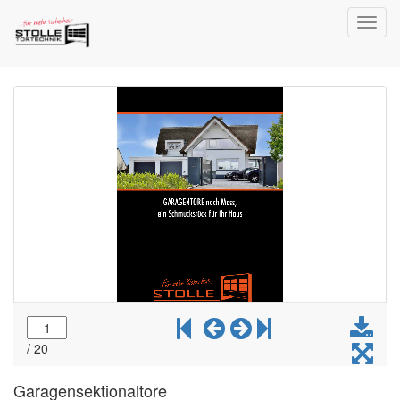
Toggl
navig
Garagensektionaltore