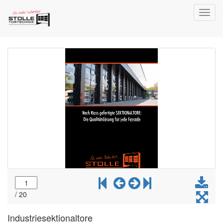
Toggl
navig
Industriesektionaltore