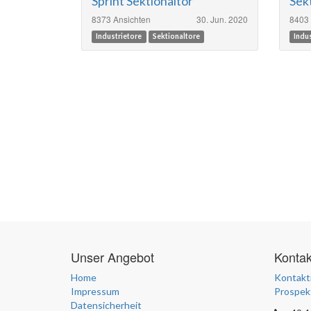
Sprint Sektionaltor
Sek
8373 Ansichten
30. Jun. 2020
8403 
Industrietore
Sektionaltore
Indu
Unser Angebot
Konta
Home
Kontakti
Impressum
Prospek
Datensicherheit