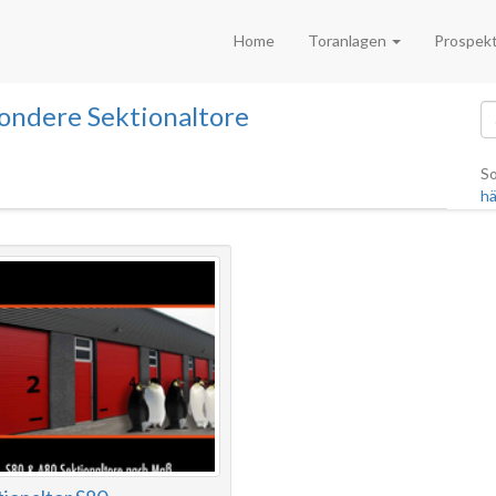
Home
Toranlagen
Prospek
ondere Sektionaltore
So
hä