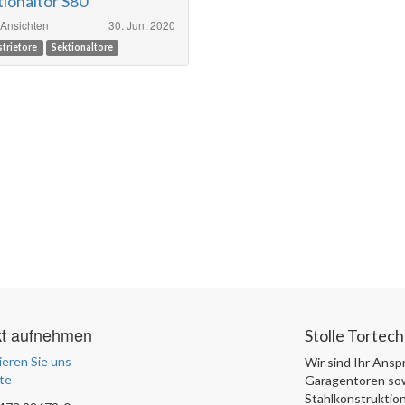
tionaltor S80
Ansichten
30. Jun. 2020
strietore
Sektionaltore
kt aufnehmen
Stolle Tortec
eren Sie uns
Wir sind Ihr Ansp
te
Garagentoren sow
Stahlkonstruktion